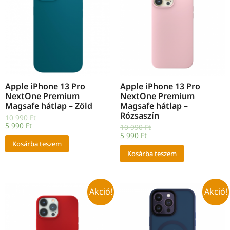
Apple iPhone 13 Pro
Apple iPhone 13 Pro
NextOne Premium
NextOne Premium
Magsafe hátlap – Zöld
Magsafe hátlap –
Rózsaszín
10 990
Ft
5 990
Ft
10 990
Ft
5 990
Ft
Kosárba teszem
Kosárba teszem
Akció!
Akció!