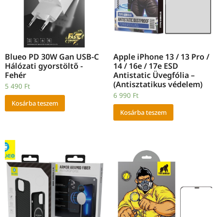
Blueo PD 30W Gan USB-C
Apple iPhone 13 / 13 Pro /
Hálózati gyorstöltő -
14 / 16e / 17e ESD
Fehér
Antistatic Üvegfólia –
(Antisztatikus védelem)
5 490
Ft
6 990
Ft
Kosárba teszem
Kosárba teszem