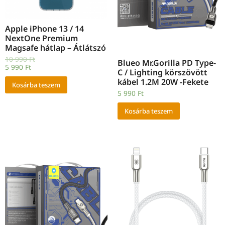
Apple iPhone 13 / 14
NextOne Premium
Magsafe hátlap – Átlátszó
10 990
Ft
Blueo Mr.Gorilla PD Type-
5 990
Ft
C / Lighting körszövött
kábel 1.2M 20W -Fekete
Kosárba teszem
5 990
Ft
Kosárba teszem