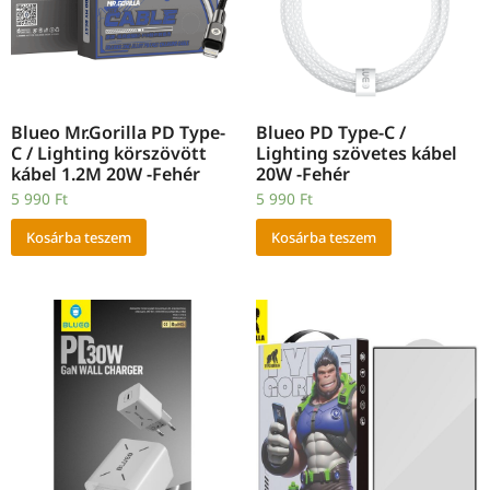
Blueo Mr.Gorilla PD Type-
Blueo PD Type-C /
C / Lighting körszövött
Lighting szövetes kábel
kábel 1.2M 20W -Fehér
20W -Fehér
5 990
Ft
5 990
Ft
Kosárba teszem
Kosárba teszem