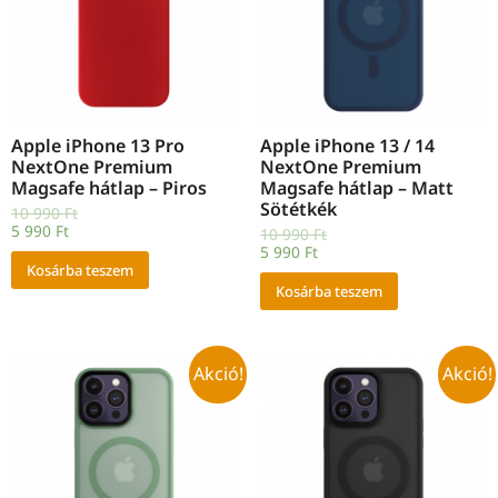
Apple iPhone 13 Pro
Apple iPhone 13 / 14
NextOne Premium
NextOne Premium
Magsafe hátlap – Piros
Magsafe hátlap – Matt
Sötétkék
10 990
Ft
5 990
Ft
10 990
Ft
5 990
Ft
Kosárba teszem
Kosárba teszem
Akció!
Akció!