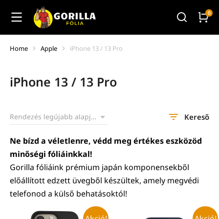
Home
Apple
iPhone 13 / 13 Pro
You are here:
iPhone 13 / 13 Pro
Kereső
Ne bízd a véletlenre, védd meg értékes eszközöd
minőségi fóliáinkkal!
Gorilla fóliáink prémium japán komponensekből
előállított edzett üvegből készültek, amely megvédi
telefonod a külső behatásoktól!
Akció!
Akció!