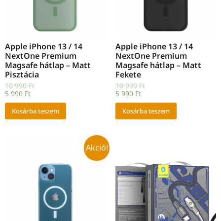
Apple iPhone 13 / 14
Apple iPhone 13 / 14
NextOne Premium
NextOne Premium
Magsafe hátlap – Matt
Magsafe hátlap – Matt
Pisztácia
Fekete
10 990
Ft
10 990
Ft
5 990
Ft
5 990
Ft
Kosárba teszem
Kosárba teszem
Akció!