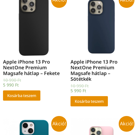
Apple iPhone 13 Pro
Apple iPhone 13 Pro
NextOne Premium
NextOne Premium
Magsafe hátlap – Fekete
Magsafe hátlap –
Sötétkék
10 990
Ft
5 990
Ft
10 990
Ft
5 990
Ft
Kosárba teszem
Kosárba teszem
Akció!
Akció!