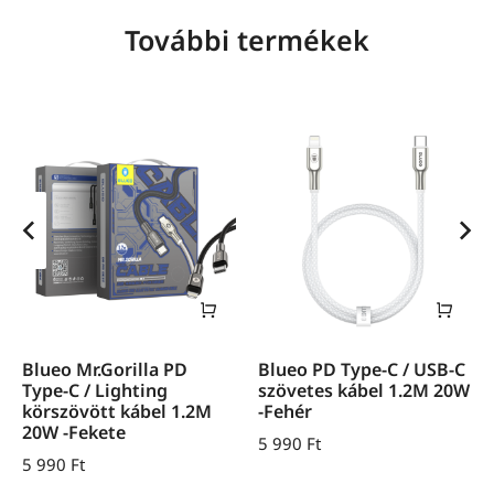
További termékek
Blueo Mr.Gorilla PD
Blueo PD Type-C / USB-C
Type-C / Lighting
szövetes kábel 1.2M 20W
körszövött kábel 1.2M
-Fehér
20W -Fekete
5 990
Ft
5 990
Ft