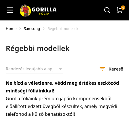
Home
Samsung
Régebbi modellek
You are here:
Régebbi modellek
Kereső
Ne bízd a véletlenre, védd meg értékes eszközöd
minőségi fóliáinkkal!
Gorilla fóliáink prémium japán komponensekből
előállított edzett üvegből készültek, amely megvédi
telefonod a külső behatásoktól!