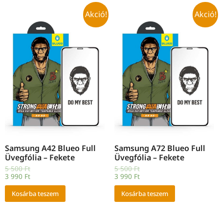
Akció!
Akció!
Samsung A42 Blueo Full
Samsung A72 Blueo Full
Üvegfólia – Fekete
Üvegfólia – Fekete
5 500
Ft
5 500
Ft
3 990
Ft
3 990
Ft
Kosárba teszem
Kosárba teszem