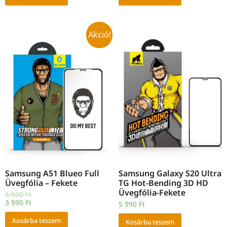
Akció!
Samsung A51 Blueo Full
Samsung Galaxy S20 Ultra
Üvegfólia – Fekete
TG Hot-Bending 3D HD
Üvegfólia-Fekete
5 500
Ft
3 990
Ft
5 990
Ft
Kosárba teszem
Kosárba teszem