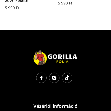
20W -Fekete
5 990
Ft
5 990
Ft
Vásárlói információ