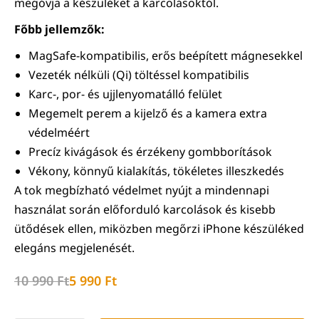
megóvja a készüléket a karcolásoktól.
Főbb jellemzők:
MagSafe-kompatibilis, erős beépített mágnesekkel
Vezeték nélküli (Qi) töltéssel kompatibilis
Karc-, por- és ujjlenyomatálló felület
Megemelt perem a kijelző és a kamera extra
védelméért
Precíz kivágások és érzékeny gombborítások
Vékony, könnyű kialakítás, tökéletes illeszkedés
A tok megbízható védelmet nyújt a mindennapi
használat során előforduló karcolások és kisebb
ütődések ellen, miközben megőrzi iPhone készüléked
elegáns megjelenését.
10 990
Ft
5 990
Ft