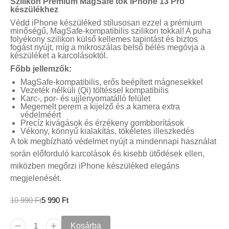
Szilikon Premium MagSafe tok iPhone 13 Pro
készülékhez
Védd iPhone készüléked stílusosan ezzel a prémium
minőségű, MagSafe-kompatibilis szilikon tokkal! A puha
folyékony szilikon külső kellemes tapintást és biztos
fogást nyújt, míg a mikroszálas belső bélés megóvja a
készüléket a karcolásoktól.
Főbb jellemzők:
MagSafe-kompatibilis, erős beépített mágnesekkel
Vezeték nélküli (Qi) töltéssel kompatibilis
Karc-, por- és ujjlenyomatálló felület
Megemelt perem a kijelző és a kamera extra
védelméért
Precíz kivágások és érzékeny gombborítások
Vékony, könnyű kialakítás, tökéletes illeszkedés
A tok megbízható védelmet nyújt a mindennapi használat
során előforduló karcolások és kisebb ütődések ellen,
miközben megőrzi iPhone készüléked elegáns
megjelenését.
10 990
Ft
5 990
Ft
Kosárba