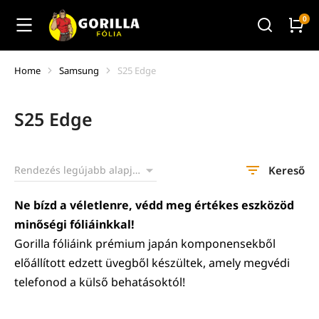
Home
Samsung
S25 Edge
You are here:
S25 Edge
Kereső
Ne bízd a véletlenre, védd meg értékes eszközöd
minőségi fóliáinkkal!
Gorilla fóliáink prémium japán komponensekből
előállított edzett üvegből készültek, amely megvédi
telefonod a külső behatásoktól!