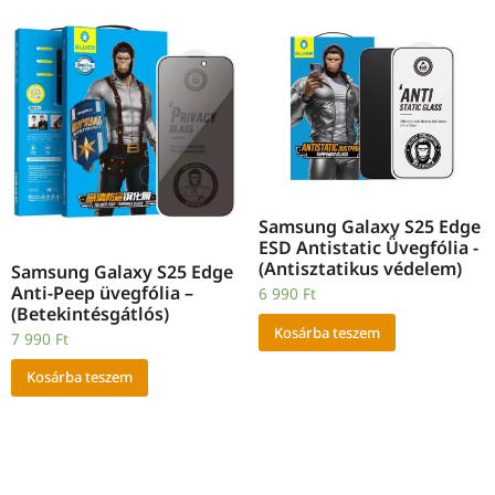
Samsung Galaxy S25 Edge
ESD Antistatic Üvegfólia -
(Antisztatikus védelem)
Samsung Galaxy S25 Edge
Anti-Peep üvegfólia –
6 990
Ft
(Betekintésgátlós)
Kosárba teszem
7 990
Ft
Kosárba teszem