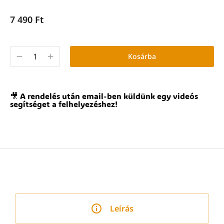
7 490
Ft
Kosárba
🎥 A rendelés után email-ben küldünk egy videós
segítséget a felhelyezéshez!
Leírás