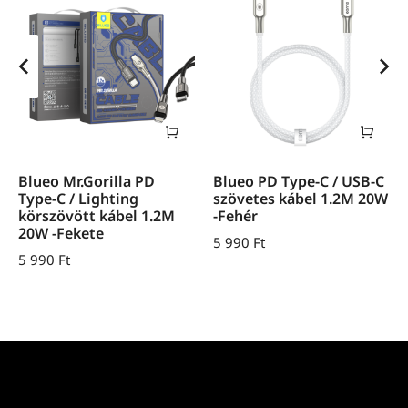
Blueo Mr.Gorilla PD
Blueo PD Type-C / USB-C
Type-C / Lighting
szövetes kábel 1.2M 20W
körszövött kábel 1.2M
-Fehér
20W -Fekete
5 990
Ft
5 990
Ft