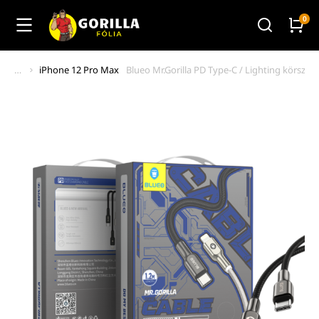
iPhone 12 Pro Max
Blueo Mr.Gorilla PD Type-C / Lighting körszöv
You are here: