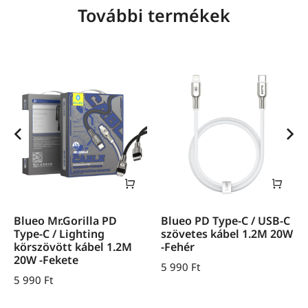
További termékek
Blueo Mr.Gorilla PD
Blueo PD Type-C / USB-C
Type-C / Lighting
szövetes kábel 1.2M 20W
körszövött kábel 1.2M
-Fehér
20W -Fekete
5 990
Ft
5 990
Ft