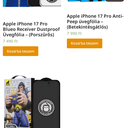
Apple iPhone 17 Pro Anti-
Peep üvegfólia –
Apple iPhone 17 Pro
(Betekintésgátlós)
Blueo Receiver Dustproof
7 990
Ft
Üvegfólia – (Porszűrős)
7 490
Ft
Kosárba teszem
Kosárba teszem