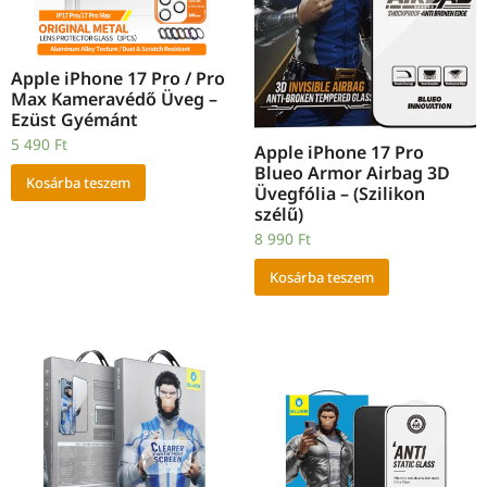
Apple iPhone 17 Pro / Pro
Max Kameravédő Üveg –
Ezüst Gyémánt
5 490
Ft
Apple iPhone 17 Pro
Blueo Armor Airbag 3D
Kosárba teszem
Üvegfólia – (Szilikon
szélű)
8 990
Ft
Kosárba teszem