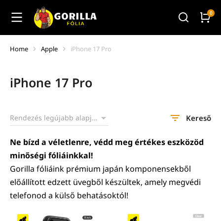
Home
Apple
iPhone 17 Pro
You are here:
iPhone 17 Pro
Kereső
Ne bízd a véletlenre, védd meg értékes eszközöd
minőségi fóliáinkkal!
Gorilla fóliáink prémium japán komponensekből
előállított edzett üvegből készültek, amely megvédi
telefonod a külső behatásoktól!