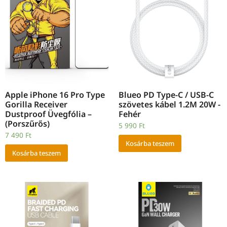
Apple iPhone 16 Pro Type
Blueo PD Type-C / USB-C
Gorilla Receiver
szövetes kábel 1.2M 20W -
Dustproof Üvegfólia –
Fehér
(Porszűrős)
5 990
Ft
7 490
Ft
Kosárba teszem
Kosárba teszem