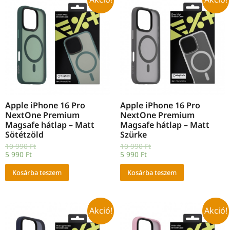
Apple iPhone 16 Pro
Apple iPhone 16 Pro
NextOne Premium
NextOne Premium
Magsafe hátlap – Matt
Magsafe hátlap – Matt
Sötétzöld
Szürke
10 990
Ft
10 990
Ft
5 990
Ft
5 990
Ft
Kosárba teszem
Kosárba teszem
Akció!
Akció!