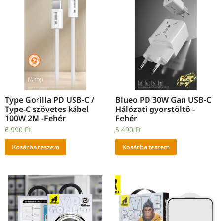
Type Gorilla PD USB-C /
Blueo PD 30W Gan USB-C
Type-C szövetes kábel
Hálózati gyorstöltő -
100W 2M -Fehér
Fehér
6 990
Ft
5 490
Ft
Kosárba teszem
Kosárba teszem