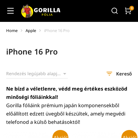
Home
Apple
iPhone 16 Pro
You are here:
iPhone 16 Pro
Kereső
Ne bízd a véletlenre, védd meg értékes eszközöd
minőségi fóliáinkkal!
Gorilla fóliáink prémium japán komponensekből
előállított edzett üvegből készültek, amely megvédi
telefonod a külső behatásoktól!
Akció!
Akció!