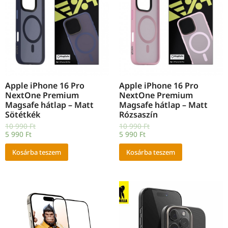
Apple iPhone 16 Pro
Apple iPhone 16 Pro
NextOne Premium
NextOne Premium
Magsafe hátlap – Matt
Magsafe hátlap – Matt
Sötétkék
Rózsaszín
10 990
Ft
10 990
Ft
5 990
Ft
5 990
Ft
Kosárba teszem
Kosárba teszem