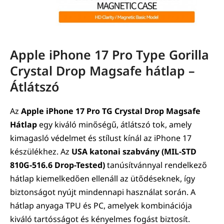
Apple iPhone 17 Pro Type Gorilla
Crystal Drop Magsafe hátlap –
Átlátszó
Az
Apple iPhone 17 Pro TG Crystal Drop Magsafe
Hátlap
egy kiváló minőségű, átlátszó tok, amely
kimagasló védelmet és stílust kínál az iPhone 17
készülékhez. Az
USA katonai szabvány (MIL-STD
810G-516.6 Drop-Tested)
tanúsítvánnyal rendelkező
hátlap kiemelkedően ellenáll az ütődéseknek, így
biztonságot nyújt mindennapi használat során. A
hátlap anyaga TPU és PC, amelyek kombinációja
kiváló tartósságot és kényelmes fogást biztosít.