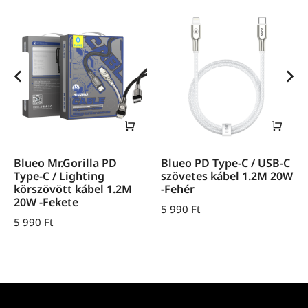
Blueo Mr.Gorilla PD
Blueo PD Type-C / USB-C
Type-C / Lighting
szövetes kábel 1.2M 20W
körszövött kábel 1.2M
-Fehér
20W -Fekete
5 990
Ft
5 990
Ft