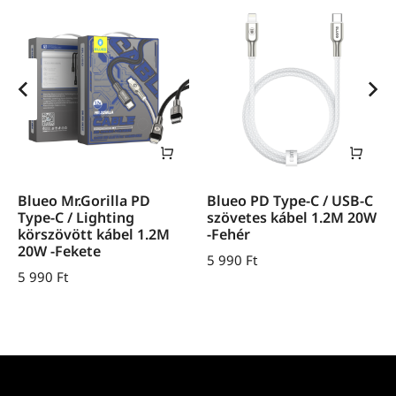
Blueo Mr.Gorilla PD
Blueo PD Type-C / USB-C
Type-C / Lighting
szövetes kábel 1.2M 20W
körszövött kábel 1.2M
-Fehér
20W -Fekete
5 990
Ft
5 990
Ft