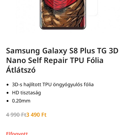
Samsung Galaxy S8 Plus TG 3D
Nano Self Repair TPU Fólia
Átlátszó
3D-s hajlított TPU öngyógyulós fólia
HD tisztaság
0.20mm
4 990
Ft
3 490
Ft
Elfogyott