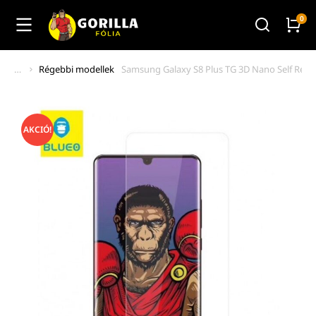
Régebbi modellek
Samsung Galaxy S8 Plus TG 3D Nano Self Repair T
You are here:
AKCIÓ!