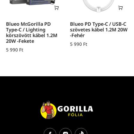
Blueo Mr.Gorilla PD
Blueo PD Type-C / USB-C
Type-C / Lighting
szövetes kábel 1.2M 20W
körszövött kábel 1.2M
-Fehér
20W -Fekete
5 990
Ft
5 990
Ft