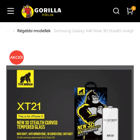
Régebbi modellek
Samsung Galaxy A40 New 3D Stealth üvegfólia
You are here:
AKCIÓ!