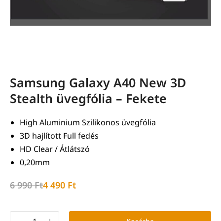
Samsung Galaxy A40 New 3D
Stealth üvegfólia – Fekete
High Aluminium Szilikonos üvegfólia
3D hajlított Full fedés
HD Clear / Átlátszó
0,20mm
6 990
Ft
4 490
Ft