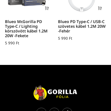
Blueo Mr.Gorilla PD
Blueo PD Type-C / USB-C
Type-C / Lighting
szövetes kábel 1.2M 20W
körszövött kábel 1.2M
-Fehér
20W -Fekete
5 990
Ft
5 990
Ft