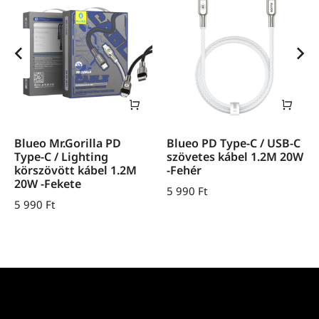
Blueo Mr.Gorilla PD
Blueo PD Type-C / USB-C
Type-C / Lighting
szövetes kábel 1.2M 20W
körszövött kábel 1.2M
-Fehér
20W -Fekete
5 990
Ft
5 990
Ft