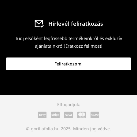
Hírlevél feliratkozás
Tudj elsőként legfrissebb termékeinkről és exkluzív
ajánlatainkról! Iratkozz fel most!
Feliratkozom!
Elfogadjuk:
© gorillafolia.hu 2025. Minden jog védve.