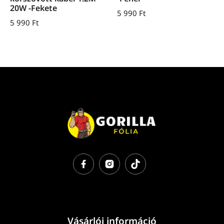
20W -Fekete
5 990
Ft
5 990
Ft
Vásárlói információ