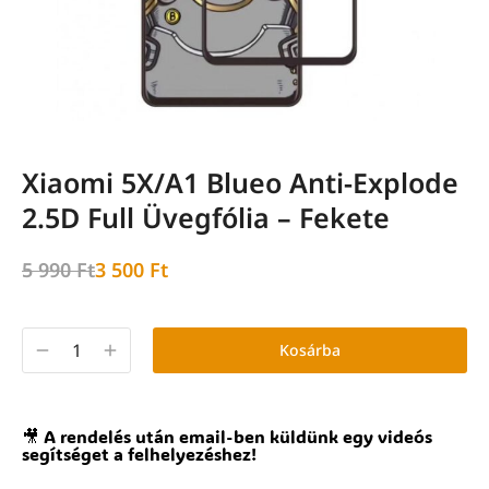
Xiaomi 5X/A1 Blueo Anti-Explode
2.5D Full Üvegfólia – Fekete
5 990
Ft
3 500
Ft
Kosárba
🎥 A rendelés után email-ben küldünk egy videós
segítséget a felhelyezéshez!