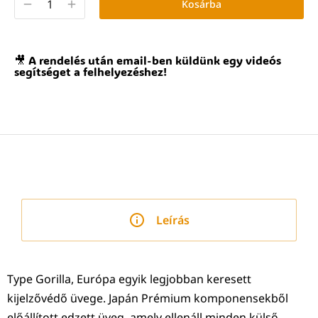
Kosárba
🎥 A rendelés után email-ben küldünk egy videós
segítséget a felhelyezéshez!
Leírás
Type Gorilla, Európa egyik legjobban keresett
kijelzővédő üvege. Japán Prémium komponensekből
előállított edzett üveg, amely ellenáll minden külső