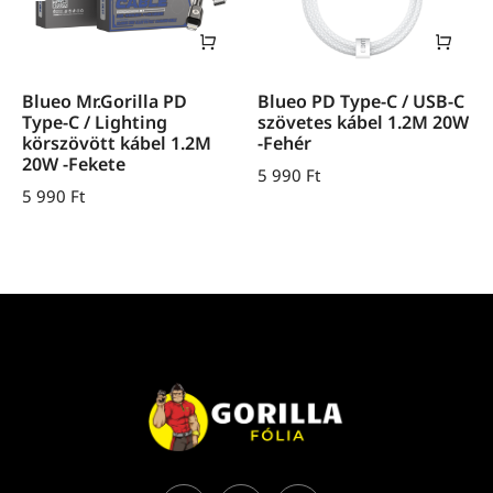
Blueo Mr.Gorilla PD
Blueo PD Type-C / USB-C
Type-C / Lighting
szövetes kábel 1.2M 20W
körszövött kábel 1.2M
-Fehér
20W -Fekete
5 990
Ft
5 990
Ft