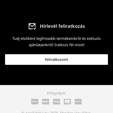
Hírlevél feliratkozás
Tudj elsőként legfrissebb termékeinkről és exkluzív
ajánlatainkról! Iratkozz fel most!
Feliratkozom!
Elfogadjuk:
© gorillafolia.hu 2025. Minden jog védve.