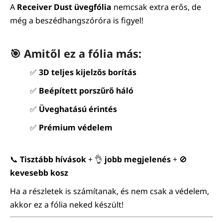
A
Receiver Dust üvegfólia
nemcsak extra erős, de
még a beszédhangszóróra is figyel!
🎯 Amitől ez a fólia más:
✅
3D teljes kijelzős borítás
✅
Beépített porszűrő háló
✅
Üveghatású érintés
✅
Prémium védelem
📞
Tisztább hívások
+ 👌
jobb megjelenés
+ 🚫
kevesebb kosz
Ha a részletek is számítanak, és nem csak a védelem,
akkor ez a fólia neked készült!