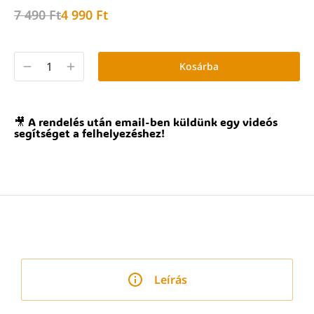
7 490
Ft
4 990
Ft
Kosárba
🎥 A rendelés után email-ben küldünk egy videós
segítséget a felhelyezéshez!
Leírás