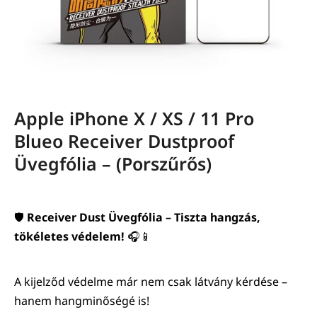
Apple iPhone X / XS / 11 Pro
Blueo Receiver Dustproof
Üvegfólia – (Porszűrős)
🛡️
Receiver Dust Üvegfólia – Tiszta hangzás,
tökéletes védelem!
🎧📱
A kijelződ védelme már nem csak látvány kérdése –
hanem hangminőségé is!