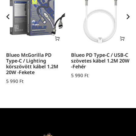
Blueo Mr.Gorilla PD
Blueo PD Type-C / USB-C
Type-C / Lighting
szövetes kábel 1.2M 20W
körszövött kábel 1.2M
-Fehér
20W -Fekete
5 990
Ft
5 990
Ft