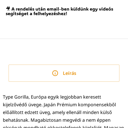
🎥 A rendelés után email-ben küldünk egy videós
segítséget a felhelyezéshez!
Leírás
Type Gorilla, Európa egyik legjobban keresett
kijelzővédő üvege. Japán Prémium komponensekből
előállított edzett üveg, amely ellenáll minden külső
behatásnak. Magabiztosan megvédi a nem éppen
olcsónak mondható okkostelefonok kijelzőjét. Magasan