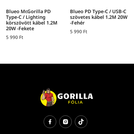
Blueo Mr.Gorilla PD
Blueo PD Type-C / USB-C
Type-C / Lighting
szövetes kábel 1.2M 20W
körszövött kábel 1.2M
-Fehér
20W -Fekete
5 990
Ft
5 990
Ft