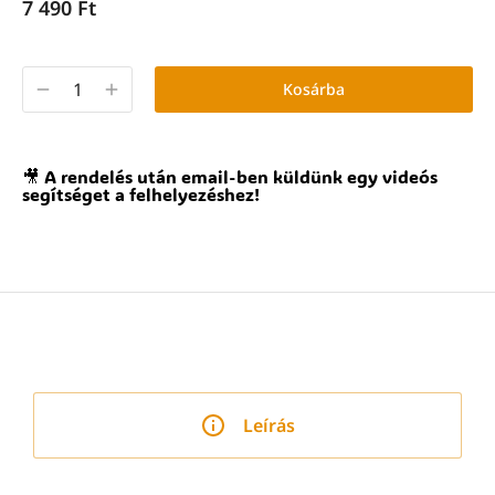
7 490
Ft
Kosárba
🎥 A rendelés után email-ben küldünk egy videós
segítséget a felhelyezéshez!
Leírás