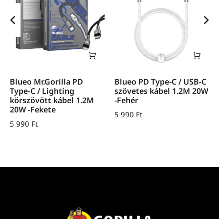
Blueo Mr.Gorilla PD
Blueo PD Type-C / USB-C
Type-C / Lighting
szövetes kábel 1.2M 20W
körszövött kábel 1.2M
-Fehér
20W -Fekete
5 990
Ft
5 990
Ft