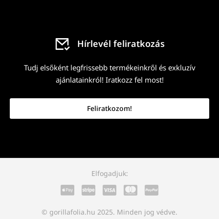
Hírlevél feliratkozás
Tudj elsőként legfrissebb termékeinkről és exkluzív
ajánlatainkról! Iratkozz fel most!
Feliratkozom!
Elfogadjuk:
© gorillafolia.hu 2025. Minden jog védve.