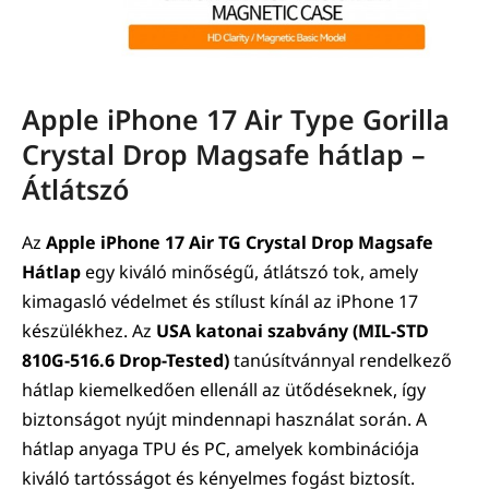
Apple iPhone 17 Air Type Gorilla
Crystal Drop Magsafe hátlap –
Átlátszó
Az
Apple iPhone 17 Air TG Crystal Drop Magsafe
Hátlap
egy kiváló minőségű, átlátszó tok, amely
kimagasló védelmet és stílust kínál az iPhone 17
készülékhez. Az
USA katonai szabvány (MIL-STD
810G-516.6 Drop-Tested)
tanúsítvánnyal rendelkező
hátlap kiemelkedően ellenáll az ütődéseknek, így
biztonságot nyújt mindennapi használat során. A
hátlap anyaga TPU és PC, amelyek kombinációja
kiváló tartósságot és kényelmes fogást biztosít.