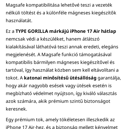
Magsafe kompatibilitása lehetővé teszi a vezeték
nélküli töltést és a különféle mágneses kiegészítők
használatát.
Ez a
TYPE GORILLA márkájú iPhone 17 Air hátlap
nemcsak védi a készüléket, hanem átlátszó
kialakításával láthatóvá teszi annak eredeti, elegáns
megjelenését. A Magsafe funkció támogatásával
kompatibilis bármilyen mágneses kiegészítővel és
tartóval, így használat közben sem kell eltávolítani a
tokot. A
katonai minősítésű ütésállóság
garantálja,
hogy akár nagyobb esések vagy ütések esetén is
megbízható védelmet nyújtson, így kiváló választás
azok számára, akik prémium szintű biztonságot
keresnek.
Egy prémium tok, amely tökéletesen illeszkedik az
iPhone 17 Air-hez, és a biztonság mellett kényelmet