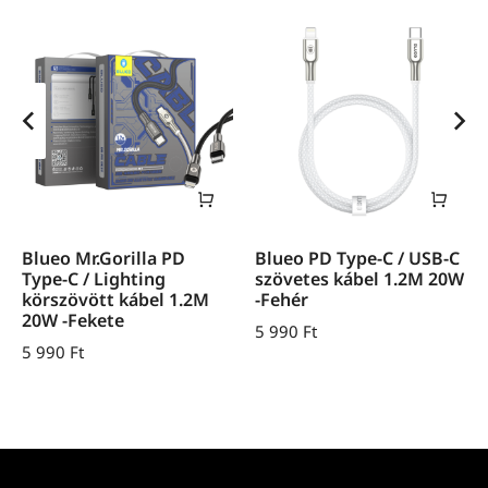
Blueo Mr.Gorilla PD
Blueo PD Type-C / USB-C
Type-C / Lighting
szövetes kábel 1.2M 20W
körszövött kábel 1.2M
-Fehér
20W -Fekete
5 990
Ft
5 990
Ft