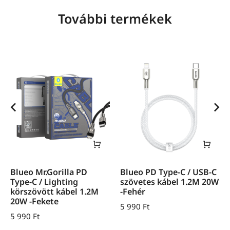
További termékek
Blueo Mr.Gorilla PD
Blueo PD Type-C / USB-C
Type-C / Lighting
szövetes kábel 1.2M 20W
körszövött kábel 1.2M
-Fehér
20W -Fekete
5 990
Ft
5 990
Ft