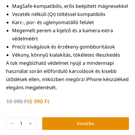
MagSafe-kompatibilis, erős beépített mágnesekkel
Vezeték nélküli (Qi) töltéssel kompatibilis
Karc-, por- és ujjlenyomatálló felület
Megemelt perem a kijelző és a kamera extra
védelméért
Precíz kivágások és érzékeny gombborítások
Vékony, könnyű kialakítás, tökéletes illeszkedés
A tok megbízható védelmet nyújt a mindennapi
használat során előforduló karcolások és kisebb
ütődések ellen, miközben megőrzi iPhone készüléked
elegáns megjelenését.
10 990
Ft
5 990
Ft
Kosárba