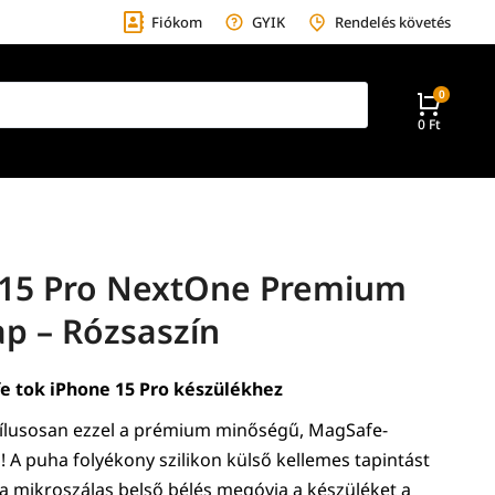
Fiókom
GYIK
Rendelés követés
0
Ft
 15 Pro NextOne Premium
p – Rózsaszín
e tok iPhone 15 Pro készülékhez
tílusosan ezzel a prémium minőségű, MagSafe-
l! A puha folyékony szilikon külső kellemes tapintást
g a mikroszálas belső bélés megóvja a készüléket a