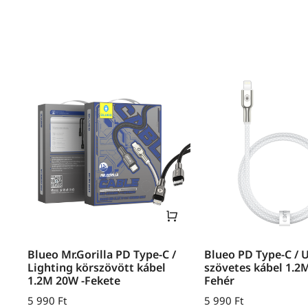
Blueo Mr.Gorilla PD Type-C /
Blueo PD Type-C / 
Lighting körszövött kábel
szövetes kábel 1.2
1.2M 20W -Fekete
Fehér
5 990
Ft
5 990
Ft