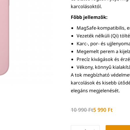
karcolásoktól.
Főbb jellemzők:
MagSafe-kompatibilis, 
Vezeték nélküli (Qi) tölt
Karc-, por- és ujjlenyoma
Megemelt perem a kijel
Precíz kivágások és ér
Vékony, könnyű kialakítá
A tok megbízható védelmet
karcolások és kisebb ütőd
elegáns megjelenését.
10 990
Ft
5 990
Ft