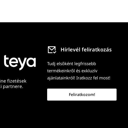
Hírlevél feliratkozás
Tudj elsőként legfrissebb
termékeinkről és exkluzív
ajánlatainkról! Iratkozz fel most!
ine fizetések
i partnere.
Feliratkozom!