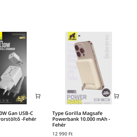
30W Gan USB-C
Type Gorilla Magsafe
yorstöltő -Fehér
Powerbank 10.000 mAh -
Fehér
12 990
Ft