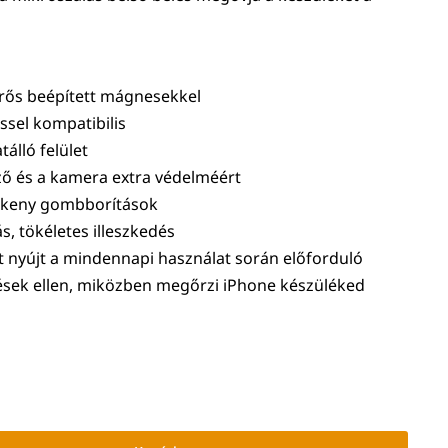
erős beépített mágnesekkel
éssel kompatibilis
tálló felület
ző és a kamera extra védelméért
zékeny gombborítások
s, tökéletes illeszkedés
 nyújt a mindennapi használat során előforduló
ések ellen, miközben megőrzi iPhone készüléked