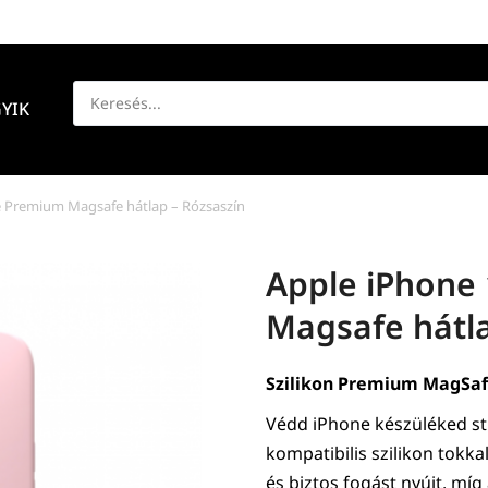
YIK
 Premium Magsafe hátlap – Rózsaszín
Apple iPhone
Magsafe hátla
Szilikon Premium MagSaf
Védd iPhone készüléked s
kompatibilis szilikon tokka
és biztos fogást nyújt, mí