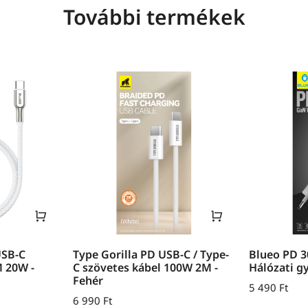
További termékek
USB-C
Type Gorilla PD USB-C / Type-
Blueo PD 
M 20W -
C szövetes kábel 100W 2M -
Hálózati g
Fehér
5 490
Ft
6 990
Ft