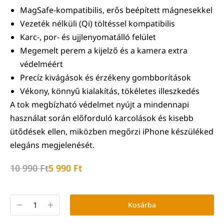
MagSafe-kompatibilis, erős beépített mágnesekkel
Vezeték nélküli (Qi) töltéssel kompatibilis
Karc-, por- és ujjlenyomatálló felület
Megemelt perem a kijelző és a kamera extra
védelméért
Precíz kivágások és érzékeny gombborítások
Vékony, könnyű kialakítás, tökéletes illeszkedés
A tok megbízható védelmet nyújt a mindennapi
használat során előforduló karcolások és kisebb
ütődések ellen, miközben megőrzi iPhone készüléked
elegáns megjelenését.
10 990
Ft
5 990
Ft
Kosárba