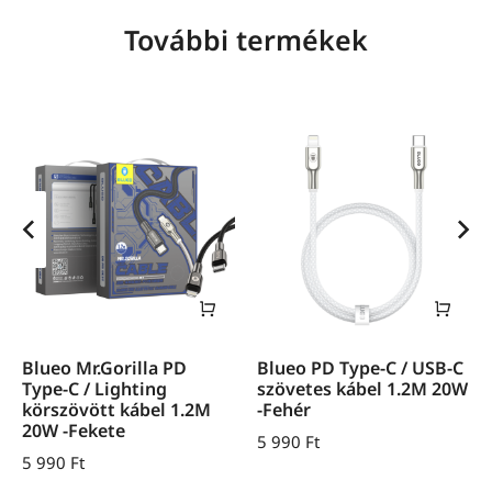
További termékek
Blueo Mr.Gorilla PD
Blueo PD Type-C / USB-C
Type-C / Lighting
szövetes kábel 1.2M 20W
körszövött kábel 1.2M
-Fehér
20W -Fekete
5 990
Ft
5 990
Ft