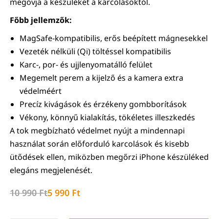
megóvja a készüléket a karcolásoktól.
Főbb jellemzők:
MagSafe-kompatibilis, erős beépített mágnesekkel
Vezeték nélküli (Qi) töltéssel kompatibilis
Karc-, por- és ujjlenyomatálló felület
Megemelt perem a kijelző és a kamera extra
védelméért
Precíz kivágások és érzékeny gombborítások
Vékony, könnyű kialakítás, tökéletes illeszkedés
A tok megbízható védelmet nyújt a mindennapi
használat során előforduló karcolások és kisebb
ütődések ellen, miközben megőrzi iPhone készüléked
elegáns megjelenését.
10 990
Ft
5 990
Ft