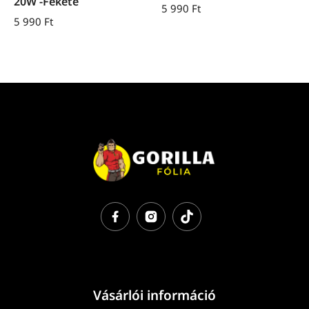
20W -Fekete
5 990
Ft
5 990
Ft
Vásárlói információ