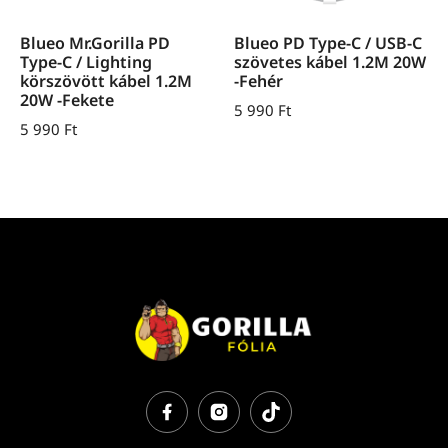
Blueo Mr.Gorilla PD
Blueo PD Type-C / USB-C
Type-C / Lighting
szövetes kábel 1.2M 20W
körszövött kábel 1.2M
-Fehér
20W -Fekete
5 990
Ft
5 990
Ft