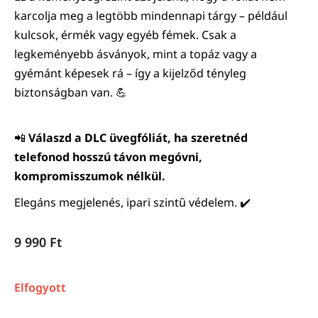
karcolja meg a legtöbb mindennapi tárgy – például
kulcsok, érmék vagy egyéb fémek. Csak a
legkeményebb ásványok, mint a topáz vagy a
gyémánt képesek rá – így a kijelződ tényleg
biztonságban van. 💪
📲
Válaszd a DLC üvegfóliát, ha szeretnéd
telefonod hosszú távon megóvni,
kompromisszumok nélkül.
Elegáns megjelenés, ipari szintű védelem. ✔️
9 990
Ft
Elfogyott