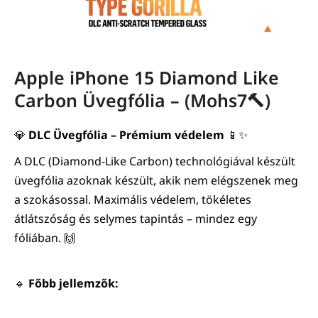
Apple iPhone 15 Diamond Like
Carbon Üvegfólia – (Mohs7🔨)
💎
DLC Üvegfólia – Prémium védelem
📱✨
A DLC (Diamond-Like Carbon) technológiával készült
üvegfólia azoknak készült, akik nem elégszenek meg
a szokásossal. Maximális védelem, tökéletes
átlátszóság és selymes tapintás – mindez egy
fóliában. 🙌
🔹
Főbb jellemzők: