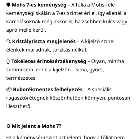
🛡️
Mohs 7-es keménység
– A fólia a Mohs-féle
keménységi skálán a 7-es szintet éri el, így ellenáll a
karcolásoknak még akkor is, ha zsebben kulcs vagy
apró mellé kerül.
🔍
Kristálytiszta megjelenés
– A kijelző színei
élénkek maradnak, torzítás nélkül.
👆
Tökéletes érintésérzékenység
– Olyan, mintha
semmi sem lenne a kijelzőn – sima, gyors,
természetes.
📦
Buborékmentes felhelyezés
– A speciális
ragasztórétegnek köszönhetően könnyen, pontosan
illeszthető.
⚙️
Mit jelent a Mohs 7?
Ez a keménységi szint azt jelenti, hogy a fóliát nem