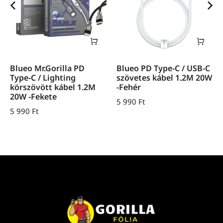
Blueo Mr.Gorilla PD
Blueo PD Type-C / USB-C
Type-C / Lighting
szövetes kábel 1.2M 20W
körszövött kábel 1.2M
-Fehér
20W -Fekete
5 990
Ft
5 990
Ft