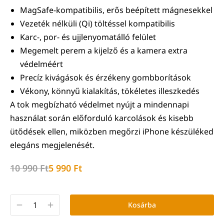
MagSafe-kompatibilis, erős beépített mágnesekkel
Vezeték nélküli (Qi) töltéssel kompatibilis
Karc-, por- és ujjlenyomatálló felület
Megemelt perem a kijelző és a kamera extra
védelméért
Precíz kivágások és érzékeny gombborítások
Vékony, könnyű kialakítás, tökéletes illeszkedés
A tok megbízható védelmet nyújt a mindennapi
használat során előforduló karcolások és kisebb
ütődések ellen, miközben megőrzi iPhone készüléked
elegáns megjelenését.
10 990
Ft
5 990
Ft
Kosárba