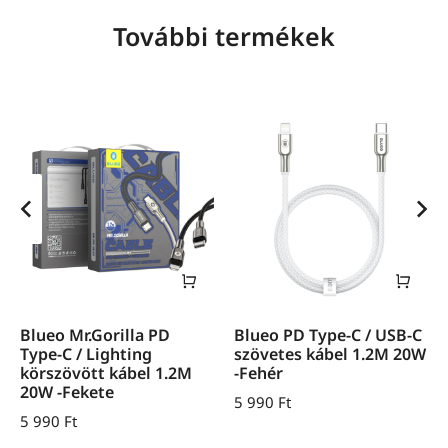
További termékek
Blueo Mr.Gorilla PD
Blueo PD Type-C / USB-C
Type-C / Lighting
szövetes kábel 1.2M 20W
körszövött kábel 1.2M
-Fehér
20W -Fekete
5 990
Ft
5 990
Ft