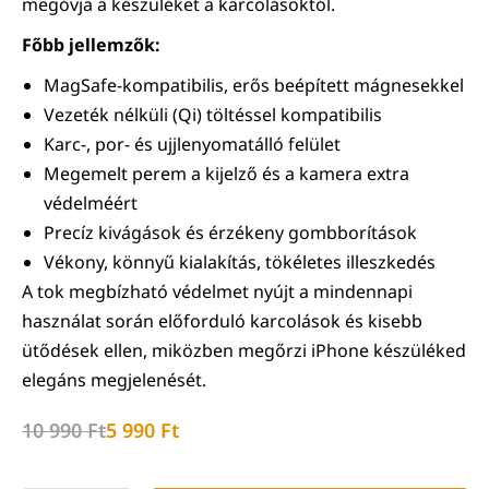
megóvja a készüléket a karcolásoktól.
Főbb jellemzők:
MagSafe-kompatibilis, erős beépített mágnesekkel
Vezeték nélküli (Qi) töltéssel kompatibilis
Karc-, por- és ujjlenyomatálló felület
Megemelt perem a kijelző és a kamera extra
védelméért
Precíz kivágások és érzékeny gombborítások
Vékony, könnyű kialakítás, tökéletes illeszkedés
A tok megbízható védelmet nyújt a mindennapi
használat során előforduló karcolások és kisebb
ütődések ellen, miközben megőrzi iPhone készüléked
elegáns megjelenését.
10 990
Ft
5 990
Ft