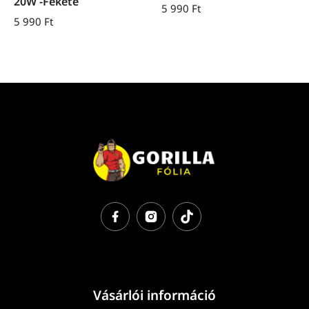
20W -Fekete
5 990
Ft
5 990
Ft
Vásárlói információ