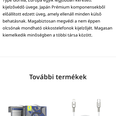
Type Gorilla, Európa egyik legjobban keresett
kijelzővédő üvege. Japán Prémium komponensekből
előállított edzett üveg, amely ellenáll minden külső
behatásnak. Magabiztosan megvédi a nem éppen
olcsónak mondható okkostelefonok kijelzőjét. Magasan
kiemelkedik minőségben a többi társa között.
További termékek