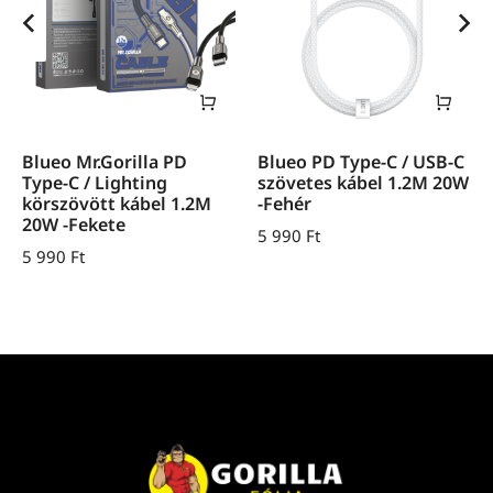
Blueo Mr.Gorilla PD
Blueo PD Type-C / USB-C
Type-C / Lighting
szövetes kábel 1.2M 20W
körszövött kábel 1.2M
-Fehér
20W -Fekete
5 990
Ft
5 990
Ft