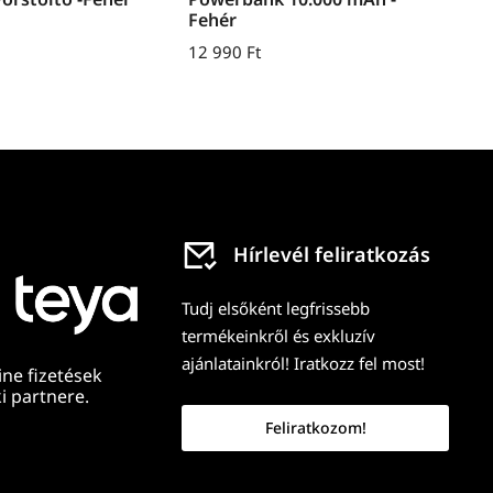
Fehér
12 990
Ft
Hírlevél feliratkozás
Tudj elsőként legfrissebb
termékeinkről és exkluzív
ajánlatainkról! Iratkozz fel most!
ine fizetések
i partnere.
Feliratkozom!