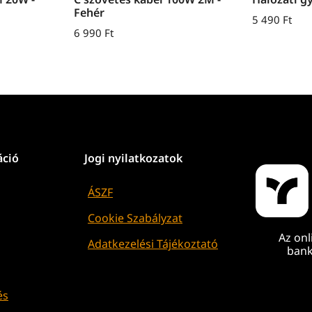
Fehér
5 490
Ft
6 990
Ft
áció
Jogi nyilatkozatok
ÁSZF
Cookie Szabályzat
Az onl
Adatkezelési Tájékoztató
bank
és