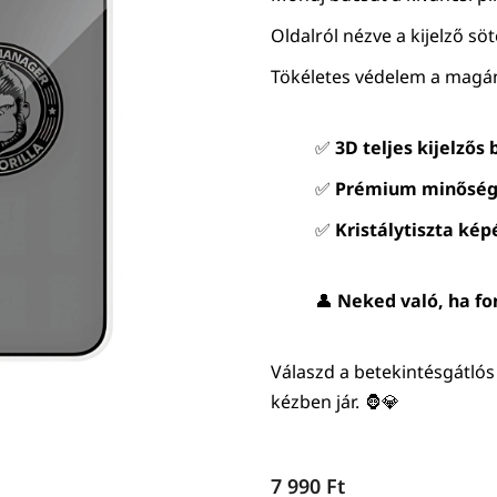
Oldalról nézve a kijelző sö
Tökéletes védelem a magán
✅
3D teljes kijelzős 
✅
Prémium minősé
✅
Kristálytiszta ké
👤
Neked való, ha fo
Válaszd a betekintésgátlós
kézben jár. 🦍💎
7 990
Ft