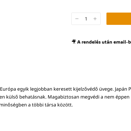
🎥 A rendelés után email-b
, Európa egyik legjobban keresett kijelzővédő üvege. Japán
den külső behatásnak. Magabiztosan megvédi a nem éppen 
minőségben a többi társa között.