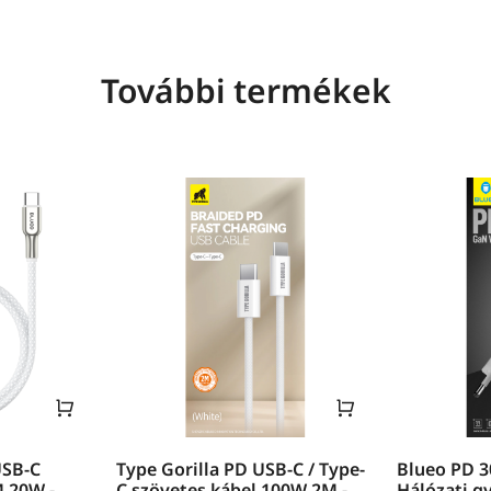
További termékek
USB-C
Type Gorilla PD USB-C / Type-
Blueo PD 
M 20W -
C szövetes kábel 100W 2M -
Hálózati g