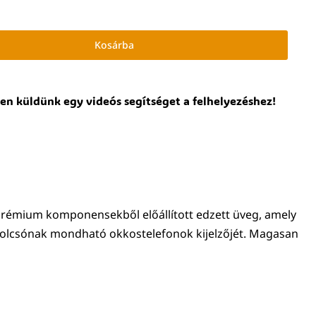
Kosárba
en küldünk egy videós segítséget a felhelyezéshez!
 Prémium komponensekből előállított edzett üveg, amely
olcsónak mondható okkostelefonok kijelzőjét. Magasan