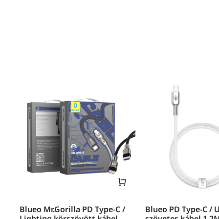
Blueo Mr.Gorilla PD Type-C /
Blueo PD Type-C / 
Lighting körszövött kábel
szövetes kábel 1.2