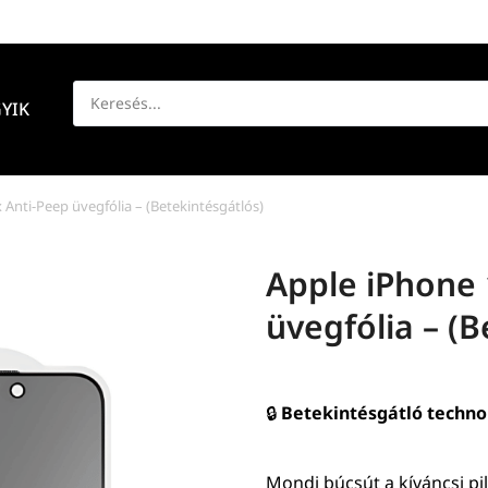
YIK
Anti-Peep üvegfólia – (Betekintésgátlós)
Apple iPhone 
üvegfólia – (B
🔒
Betekintésgátló technoló
Mondj búcsút a kíváncsi pill