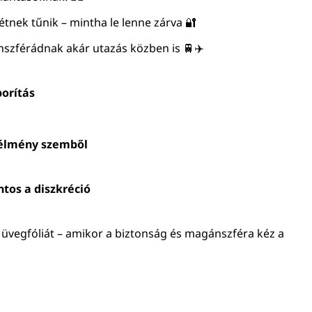
tétnek tűnik – mintha le lenne zárva 🔐
szférádnak akár utazás közben is 🚆✈️
borítás
g
pélmény szemből
ntos a diszkréció
 üvegfóliát – amikor a biztonság és magánszféra kéz a