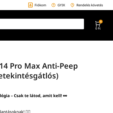
Fiókom
GYIK
Rendelés követés
0
Ft
14 Pro Max Anti-Peep
etekintésgátlós)
gia – Csak te látod, amit kell! 👀
antásoknak! 🙅‍♂️