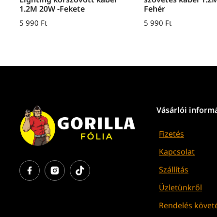
1.2M 20W -Fekete
Fehér
5 990
Ft
5 990
Ft
Vásárlói inform
Fizetés
Kapcsolat
Szállítás
Üzletünkről
Rendelés követ