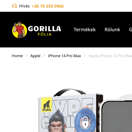
Hívás:
+36 70 559 9966
Termékek
Rólunk
G
Home
Apple
iPhone 14 Pro Max
Apple iPhone 14 Pro Max 
You are here: