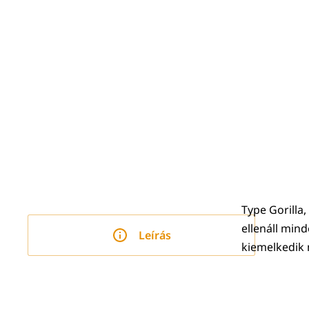
Type Gorilla
ellenáll min
Leírás
kiemelkedik 