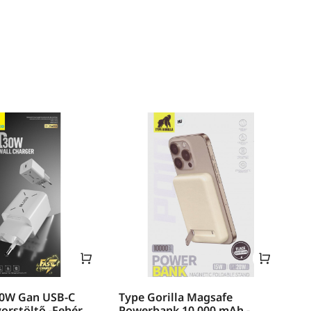
30W Gan USB-C
Type Gorilla Magsafe
yorstöltő -Fehér
Powerbank 10.000 mAh -