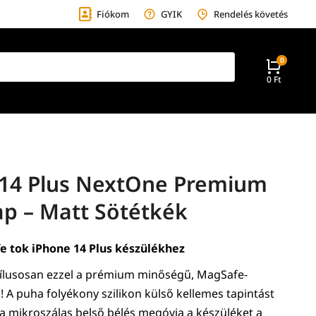
Fiókom
GYIK
Rendelés követés
0
Ft
 14 Plus NextOne Premium
p – Matt Sötétkék
 tok iPhone 14 Plus készülékhez
tílusosan ezzel a prémium minőségű, MagSafe-
l! A puha folyékony szilikon külső kellemes tapintást
g a mikroszálas belső bélés megóvja a készüléket a