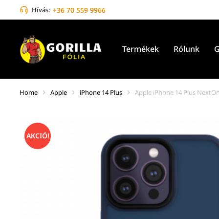
Hívás:
+36 70 559 9966
Termékek
Rólunk
G
Home
Apple
iPhone 14 Plus
Apple iPhone 14 Plus NextO
You are here:
AKCIÓ!