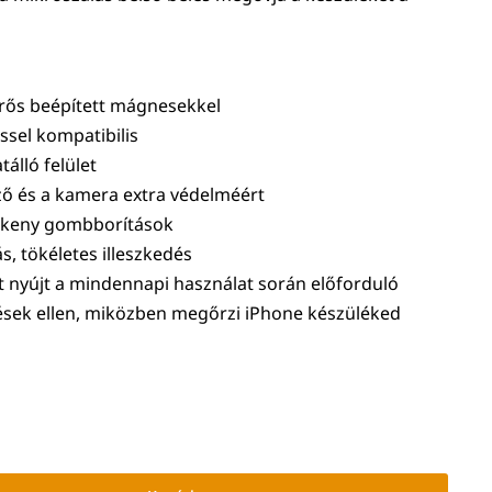
erős beépített mágnesekkel
éssel kompatibilis
tálló felület
ző és a kamera extra védelméért
zékeny gombborítások
s, tökéletes illeszkedés
 nyújt a mindennapi használat során előforduló
ések ellen, miközben megőrzi iPhone készüléked