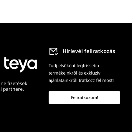
Hírlevél feliratkozás
Tudj elsőként legfrissebb
termékeinkről és exkluzív
ajánlatainkról! Iratkozz fel most!
ine fizetések
i partnere.
Feliratkozom!