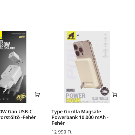
30W Gan USB-C
Type Gorilla Magsafe
yorstöltő -Fehér
Powerbank 10.000 mAh -
Fehér
12 990
Ft