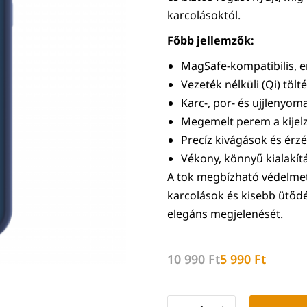
karcolásoktól.
Főbb jellemzők:
MagSafe-kompatibilis, 
Vezeték nélküli (Qi) tölt
Karc-, por- és ujjlenyoma
Megemelt perem a kijel
Precíz kivágások és ér
Vékony, könnyű kialakítá
A tok megbízható védelmet
karcolások és kisebb ütőd
elegáns megjelenését.
10 990
Ft
5 990
Ft