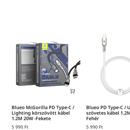
Blueo Mr.Gorilla PD Type-C /
Blueo PD Type-C / 
Lighting körszövött kábel
szövetes kábel 1.2
1.2M 20W -Fekete
Fehér
5 990
Ft
5 990
Ft