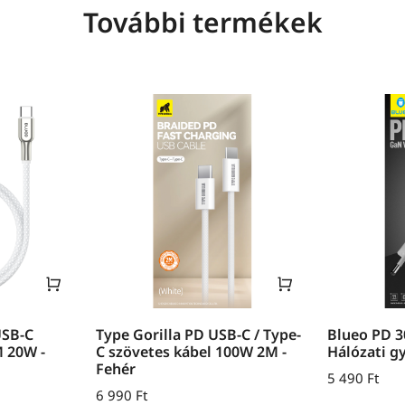
További termékek
USB-C
Type Gorilla PD USB-C / Type-
Blueo PD 
M 20W -
C szövetes kábel 100W 2M -
Hálózati g
Fehér
5 490
Ft
6 990
Ft