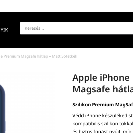
YIK
ne Premium Magsafe hátlap – Matt Sötétkék
Apple iPhone
Magsafe hátla
Szilikon Premium MagSafe
Védd iPhone készüléked s
kompatibilis szilikon tokka
és biztos fogást nyújt, mí