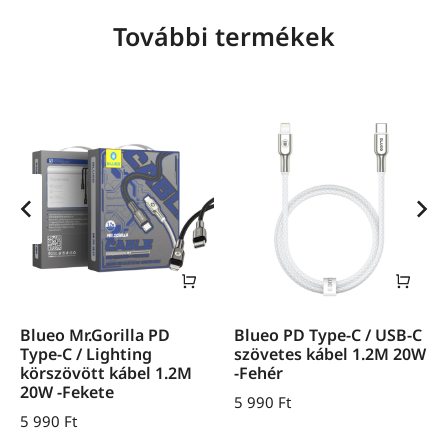
További termékek
Blueo Mr.Gorilla PD
Blueo PD Type-C / USB-C
Type-C / Lighting
szövetes kábel 1.2M 20W
körszövött kábel 1.2M
-Fehér
20W -Fekete
5 990
Ft
5 990
Ft