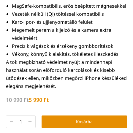
MagSafe-kompatibilis, erős beépített mágnesekkel
Vezeték nélküli (Qi) töltéssel kompatibilis
Karc-, por- és ujjlenyomatálló felület
Megemelt perem a kijelző és a kamera extra
védelméért
Precíz kivágások és érzékeny gombborítások
Vékony, könnyű kialakítás, tökéletes illeszkedés
A tok megbízható védelmet nyújt a mindennapi
használat során előforduló karcolások és kisebb
ütődések ellen, miközben megőrzi iPhone készüléked
elegáns megjelenését.
10 990
Ft
5 990
Ft
Kosárba