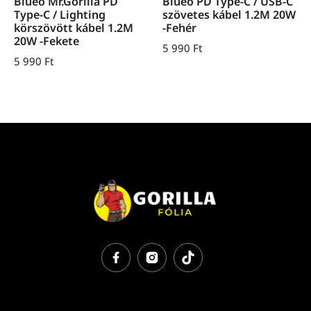
Blueo Mr.Gorilla PD
Blueo PD Type-C / USB-C
Type-C / Lighting
szövetes kábel 1.2M 20W
körszövött kábel 1.2M
-Fehér
20W -Fekete
5 990
Ft
5 990
Ft