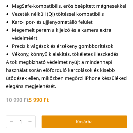
MagSafe-kompatibilis, erős beépített mágnesekkel
Vezeték nélküli (Qi) töltéssel kompatibilis
Karc-, por- és ujjlenyomatálló felület
Megemelt perem a kijelző és a kamera extra
védelméért
Precíz kivágások és érzékeny gombborítások
Vékony, könnyű kialakítás, tökéletes illeszkedés
A tok megbízható védelmet nyújt a mindennapi
használat során előforduló karcolások és kisebb
ütődések ellen, miközben megőrzi iPhone készüléked
elegáns megjelenését.
10 990
Ft
5 990
Ft
Kosárba