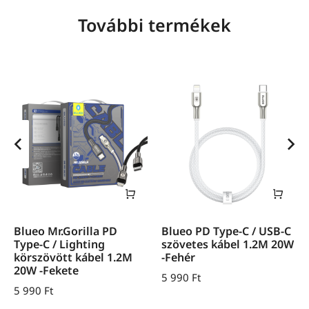
További termékek
Blueo Mr.Gorilla PD
Blueo PD Type-C / USB-C
Type-C / Lighting
szövetes kábel 1.2M 20W
körszövött kábel 1.2M
-Fehér
20W -Fekete
5 990
Ft
5 990
Ft