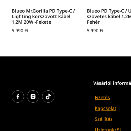
Blueo Mr.Gorilla PD Type-C /
Blueo PD Type-C / 
Lighting körszövött kábel
szövetes kábel 1.2
1.2M 20W -Fekete
Fehér
5 990
Ft
5 990
Ft
Vásárlói informá
Fizetés
Kapcsolat
Szállítás
Üzletünkről