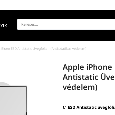
YIK
Blueo ESD Antistatic Üvegfólia – (Antisztatikus védelem)
Apple iPhone
Antistatic Üve
védelem)
🔌
ESD Antistatic üvegfóli