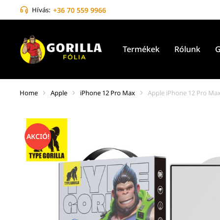
Hívás:
+36 70 559 9966
Termékek
Rólunk
G
Home
Apple
iPhone 12 Pro Max
Apple iPhone 12 Pro Max 
You are here:
AKCIÓ!