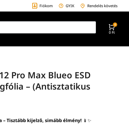
Fiókom
GYIK
Rendelés követés
0
Ft
 12 Pro Max Blueo ESD
gfólia – (Antisztatikus
a – Tisztább kijelző, simább élmény!
📱✨