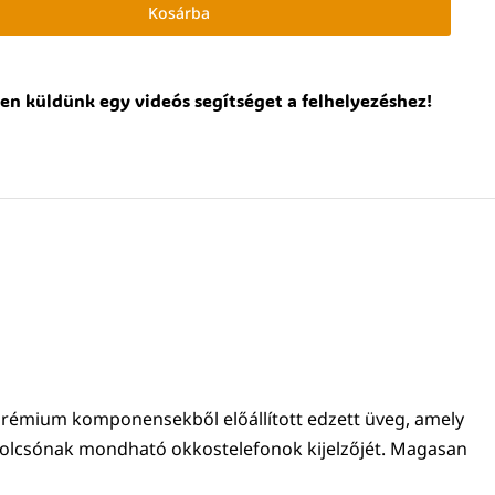
Kosárba
en küldünk egy videós segítséget a felhelyezéshez!
 Prémium komponensekből előállított edzett üveg, amely
olcsónak mondható okkostelefonok kijelzőjét. Magasan