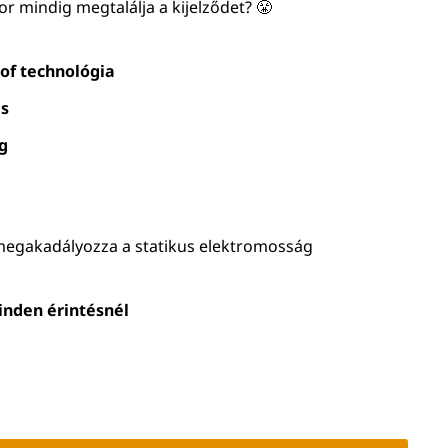
r mindig megtalálja a kijelződet? 😤
oof technológia
és
g
t megakadályozza a statikus elektromosság
inden érintésnél