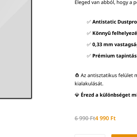
Eleged van abból, hogy a po
✅
Antistatic Dustpr
✅
Könnyű felhelyez
✅
0,33 mm vastagsá
✅
Prémium tapintás
🧲 Az antisztatikus felüle
kialakulását.
💎
Érezd a különbséget m
6 990
Ft
4 990
Ft