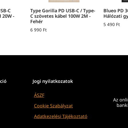
USB-C
Type Gorilla PD USB-C / Type-
Blueo PD 
M 20W -
C szövetes kábel 100W 2M -
Hálózati g
Fehér
5 490
Ft
6 990
Ft
ció
Jogi nyilatkozatok
ÁSZF
Az onli
banki
Cookie Szabályzat
Adatkezelési Tájékoztató