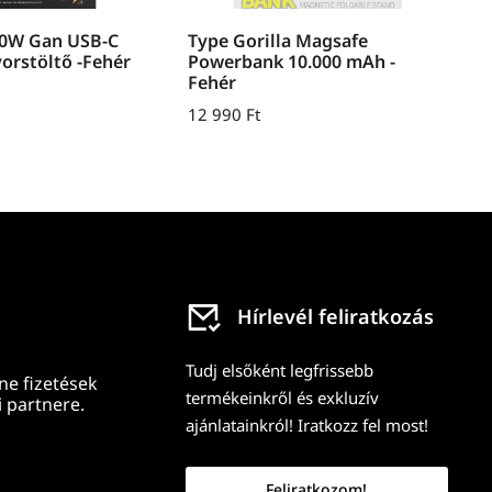
30W Gan USB-C
Type Gorilla Magsafe
yorstöltő -Fehér
Powerbank 10.000 mAh -
Fehér
12 990
Ft
Hírlevél feliratkozás
Tudj elsőként legfrissebb
ne fizetések
termékeinkről és exkluzív
 partnere.
ajánlatainkról! Iratkozz fel most!
Feliratkozom!