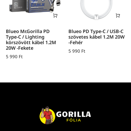
Blueo Mr.Gorilla PD
Blueo PD Type-C / USB-C
Type-C / Lighting
szövetes kábel 1.2M 20W
körszövött kábel 1.2M
-Fehér
20W -Fekete
5 990
Ft
5 990
Ft