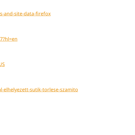
s-and-site-data-firefox
7?hl=en
US
l-elhelyezett-sutik-torlese-szamito