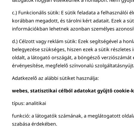
látogatók hogyan viselkednek a honlapon. Nem gyűjtene
c.) Funkcionális sütik: E sütik feladata a felhasználói 
korábban megadott, és tárolni kért adatait. Ezek a sü
információkban lehetnek azonban személyes azonosít
d.) Célzott vagy reklám sütik: Ezek segítségével a hon
belegyezése szükséges, hiszen ezek a sütik részletes i
oldalt, a látogató országát, a böngésző verziószámát é
érvényesítése, megfelelő színvonalú szolgáltatásnyújtá
Adatkezelő az alábbi sütiket használja:
webes, statisztikai célból adatokat gyűjtő cookie-k
típus: analitikai
funkció: a látogatók számának, a meglátogatott olda
szabása érdekében.