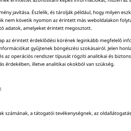
k érintettet azonosítani képes információkat, hiszen az ad
élmény javítása. Észlelik, és tárolják például, hogy milyen es
tik nem követik nyomon az érintett más weboldalakon folyta
ó adatok, amelyeket érintett megosztott.
lap az érintett érdeklődési körének leginkább megfelelő info
nformációkat gyűjtenek böngészési szokásairól. Jelen honlap
s az operációs rendszer típusát rögzíti analitikai és bizton
s érdekében, illetve analitikai okokból van szükség.
:
lak számának, a tátogatói tevékenységnek, az oldallátogatá