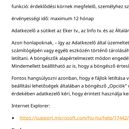
funkció: érdeklődési körnek megfelelő, személyhez szó
érvényességi idő: maximum 12 hónap
Adatkezelő a sütiket az Eker tv., az Info tv. és az Ált
Azon honlapoknak, – így az Adatkezelő által üzemelte
számítógépén vagy egyéb eszközén történő tárolásáho
letiltani. A böngészők alapértelmezett módon engedélye
Mindemellett beállítható az is, hogy a böngésző értesí
Fontos hangsúlyozni azonban, hogy e fájlok letiltása 
beállítási lehetőségek általában a böngésző „Opciók”
érdekében adatkezelő kéri, hogy érintett használja ker
Internet Explorer:
https://support.microsoft.com/hu-hu/help/17442