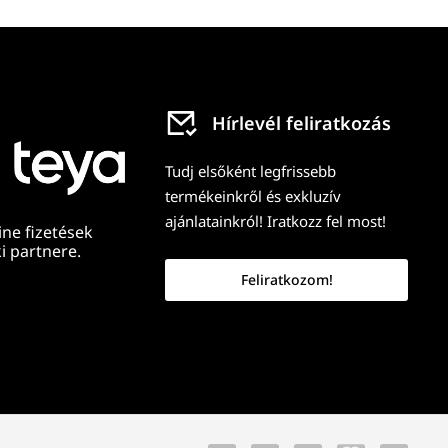
Hírlevél feliratkozás
Tudj elsőként legfrissebb
termékeinkről és exkluzív
ajánlatainkról! Iratkozz fel most!
ine fizetések
i partnere.
Feliratkozom!