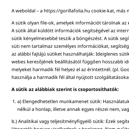
A weboldal – a https://gorillafolia.hu cookie-kat, más
A sütik olyan file-ok, amelyek információt tárolnak a
A sütik által küldött információk segítségével az int
sütik kényelmesebbé teszik a böngészést. A sütik segí
süti nem tartalmaz személyes információkat, segítsé
az alábbi fajtájú sütiket használhatják: Ideiglenes sü
webes keresőjének beállításától függően hosszabb id
melyeket harmadik fél helyez el az érintettnél. (pl. 
használja a harmadik fél által nyújtott szolgáltatásoka
A sütik az alábbiak szerint is csoportosíthatók:
a) Elengedhetetlen munkamenet sütik: Használatuk
nélkül a honlap, illetve annak egyes részei nem, v
b.) Analitikai vagy teljesítményfigyelő sütik: Ezek s