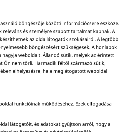
lhasználó böngészője közötti információcsere eszköze.
k releváns és személyre szabott tartalmat kapnak. A
készíthetnek az oldallátogatók szokásairól. A legtöbb
a kényelmesebb böngészésért szükségesek. A honlapok
 hagyja weboldalt. Állandó sütik, melyek az érintett
 Ön nem törli. Harmadik féltől származó sütik,
őjében elhelyezésre, ha a meglátogatott weboldal
eboldal funkcióinak működéséhez. Ezek elfogadása
dal látogatóit, és adatokat gyűjtsön arról, hogy a