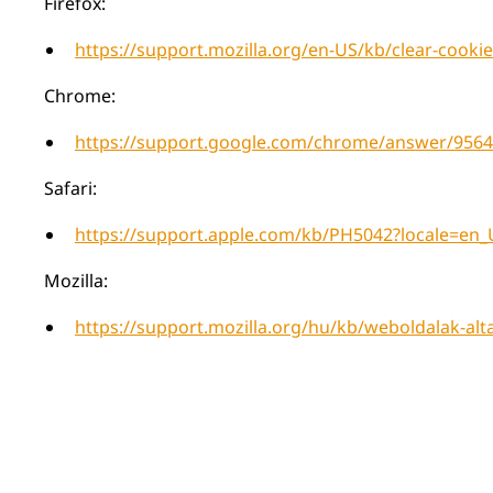
Firefox:
https://support.mozilla.org/en-US/kb/clear-cookie
Chrome:
https://support.google.com/chrome/answer/9564
Safari:
https://support.apple.com/kb/PH5042?locale=en_
Mozilla:
https://support.mozilla.org/hu/kb/weboldalak-alta