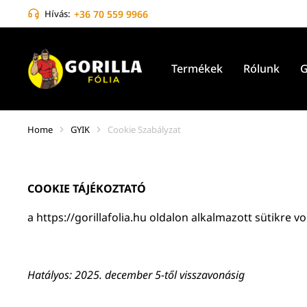
Hívás:
+36 70 559 9966
Termékek
Rólunk
G
Home
GYIK
Cookie Szabályzat
You are here:
COOKIE TÁJÉKOZTATÓ
a https://gorillafolia.hu oldalon alkalmazott sütikre 
Hatályos: 2025. december 5-től visszavonásig