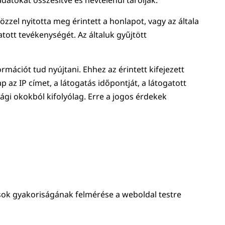
atokat összesítve és névtelenül tárolják.
zközzel nyitotta meg érintett a honlapot, vagy az általa
tott tevékenységét. Az általuk gyűjtött
rmációt tud nyújtani. Ehhez az érintett kifejezett
 az IP címet, a látogatás időpontját, a látogatott
sági okokból kifolyólag. Erre a jogos érdekek
sok gyakoriságának felmérése a weboldal testre