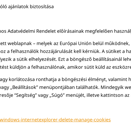
ló ajánlatok biztosítása
alános Adatvédelmi Rendelet előírásainak megfelelően használ
tett weblapnak – melyek az Európai Unión belül működnek, 
z a felhasználók hozzájárulását kell kérniük. A sütiket a
zik a sütik elhelyezését. Ezt a böngésző beállításainál lehet
tést küldjön a felhasználónak, amikor sütit küld az eszközr
vagy korlátozása ronthatja a böngészési élményt, valamint h
 vagy „Beállítások” menüpontjában találhatók. Mindegyik we
esője “Segítség” vagy „Súgó” menüjét, illetve kattintson az 
/windows-internetexplorer-delete-manage-cookies