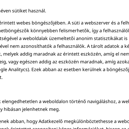
 néven sütiket használ.
z érintett webes böngészőjében. A süti a webszerver és a fe
ernetböngészők könnyebben felismerhetők, így a felhasználó
tségével a weboldalak üzemeltetői anonim statisztikákat is 
gével nem azonosíthatók a felhasználók. A tárolt adatok 
tik, melyek addig maradnak az érintett eszközén, amíg el nem
eig, vagy egészen addig az eszközén maradnak, amíg azokat
Google Analitycs). Ezek abban az esetben kerülnek a böngész
t.
 elengedhetetlen a weboldalon történő navigáláshoz, a w
agy hibásan jelenhetnek meg.
egítenek abban, hogy Adatkezelő megkülönböztethesse a webol