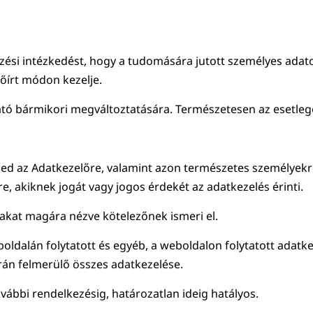
zési intézkedést, hogy a tudomására jutott személyes adat
lőírt módon kezelje.
ató bármikori megváltoztatására. Természetesen az esetlege
rjed az Adatkezelőre, valamint azon természetes személyekre,
, akiknek jogát vagy jogos érdekét az adatkezelés érinti.
ltakat magára nézve kötelezőnek ismeri el.
boldalán folytatott és egyéb, a weboldalon folytatott adatk
orán felmerülő összes adatkezelése.
vábbi rendelkezésig, határozatlan ideig hatályos.