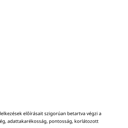
elkezések előírásait szigorúan betartva végzi a
tség, adattakarékosság, pontosság, korlátozott