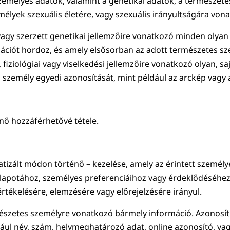
emélyes adatok, valamint a genetikai adatok, a természete
élyek szexuális életére, vagy szexuális irányultságára von
gy szerzett genetikai jellemzőire vonatkozó minden olyan s
ációt hordoz, és amely elsősorban az adott természetes sze
 fiziológiai vagy viselkedési jellemzőire vonatkozó olyan, s
 személy egyedi azonosítását, mint például az arckép vagy a
nő hozzáférhetővé tétele.
izált módon történő – kezelése, amely az érintett személy
állapotához, személyes preferenciáihoz vagy érdeklődéséhe
tékelésére, elemzésére vagy előrejelzésére irányul.
észetes személyre vonatkozó bármely információ. Azonosíth
l név, szám, helymeghatározó adat, online azonosító, vagy a