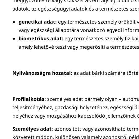
meggyőződésre vagy szakszervezeti tagságra utaló sz
adatok, az egészségügyi adatok és a természetes szem
genetikai adat:
egy természetes személy örökölt va
vagy egészségi állapotára vonatkozó egyedi inform
biometrikus adat:
egy természetes személy fizikai,
amely lehetővé teszi vagy megerősíti a természetes
Nyilvánosságra hozatal:
az adat bárki számára törté
Profilalkotás:
személyes adat bármely olyan – automat
teljesítményéhez, gazdasági helyzetéhez, egészségi 
helyéhez vagy mozgásához kapcsolódó jellemzőinek ér
Személyes adat:
azonosított vagy azonosítható term
közvetett módon, különösen valamely azonosító, példáu