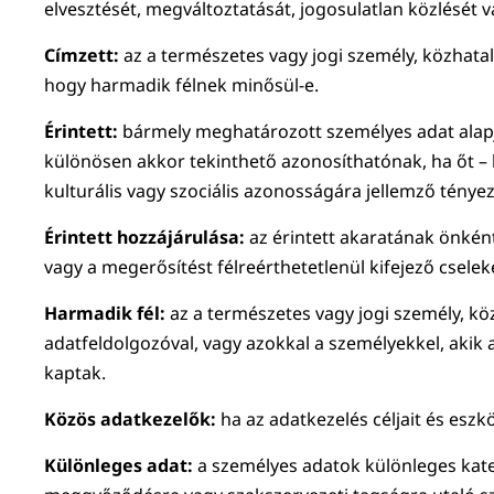
elvesztését, megváltoztatását, jogosulatlan közlését 
Címzett:
az a természetes vagy jogi személy, közhatal
hogy harmadik félnek minősül-e.
Érintett:
bármely meghatározott személyes adat alapj
különösen akkor tekinthető azonosíthatónak, ha őt – köz
kulturális vagy szociális azonosságára jellemző tényez
Érintett hozzájárulása:
az érintett akaratának önként
vagy a megerősítést félreérthetetlenül kifejező cselek
Harmadik fél:
az a természetes vagy jogi személy, kö
adatfeldolgozóval, vagy azokkal a személyekkel, akik 
kaptak.
Közös adatkezelők:
ha az adatkezelés céljait és esz
Különleges adat:
a személyes adatok különleges kategó