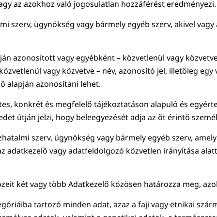
vagy az azokhoz való jogosulatlan hozzáférést eredményezi.
mi szerv, ügynökség vagy bármely egyéb szerv, akivel vagy a
án azonosított vagy egyébként – közvetlenül vagy közvetve
vetlenül vagy közvetve – név, azonosító jel, illetőleg egy va
ő alapján azonosítani lehet.
es, konkrét és megfelelő tájékoztatáson alapuló és egyértelm
edet útján jelzi, hogy beleegyezését adja az őt érintő szem
zhatalmi szerv, ügynökség vagy bármely egyéb szerv, amely 
az adatkezelő vagy adatfeldolgozó közvetlen irányítása ala
közeit két vagy több Adatkezelő közösen határozza meg, a
riáiba tartozó minden adat, azaz a faji vagy etnikai szárma