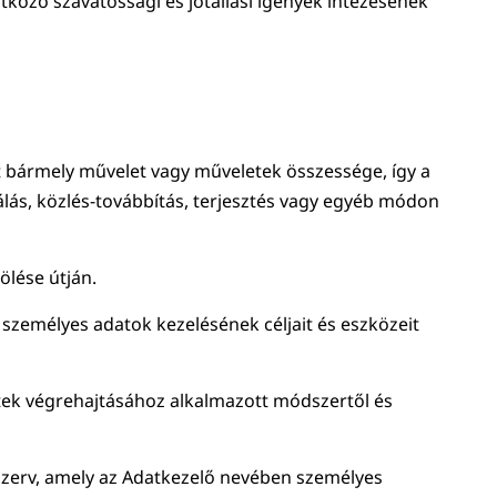
tkozó szavatossági és jótállási igények intézésének
bármely művelet vagy műveletek összessége, így a
nálás, közlés-továbbítás, terjesztés vagy egyéb módon
ölése útján.
személyes adatok kezelésének céljait és eszközeit
tek végrehajtásához alkalmazott módszertől és
szerv, amely az Adatkezelő nevében személyes