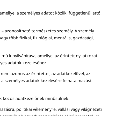
mellyel a személyes adatot közlik, függetlenül attól,
 – azonosítható természetes személy. A személy
gy több fizikai, fiziológiai, mentális, gazdasági,
ű kinyilvánítása, amellyel az érintett nyilatkozat
élyes adatok kezeléséhez.
nem azonos az érintettel, az adatkezelővel, az
tt a személyes adatok kezelésére felhatalmazást
zok közös adatkezelőnek minősülnek.
zásra, politikai véleményre, vallási vagy világnézeti