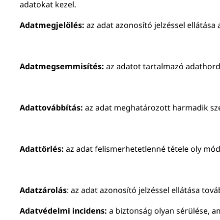
adatokat kezel.
Adatmegjelölés:
az adat azonosító jelzéssel ellátás
Adatmegsemmisítés:
az adatot tartalmazó adathord
Adattovábbítás:
az adat meghatározott harmadik sze
Adattörlés:
az adat felismerhetetlenné tétele oly mó
Adatzárolás
: az adat azonosító jelzéssel ellátása to
Adatvédelmi incidens:
a biztonság olyan sérülése, a