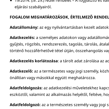
19/2014. (IV. 29.) NGM rendelet – A fogyasztó és vá
eljárási szabályairól.
FOGALOM MEGHATÁROZÁSOK, ÉRTELMEZŐ RENDEL
Adatállomány:
az egy nyilvántartásban kezelt adato
Adatkezelés:
a személyes adatokon vagy adatállomán
gyűjtés, rögzítés, rendszerezés, tagolás, tárolás, áta
történő hozzáférhetővé tétel útján, összehangolás va
Adatkezelés korlátozása
: a tárolt adat zárolása az 
Adatkezelő:
az a természetes vagy jogi személy, közh
önállóan vagy másokkal együtt meghatározza.
Adatfeldolgozás:
az adatkezelési műveletekhez kapcs
eszköztől, valamint az alkalmazás helyétől, feltéve, ho
Adatfeldolgozó:
az a természetes személy vagy jogi 