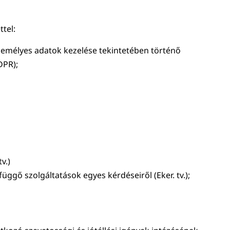
tel:
személyes adatok kezelése tekintetében történő
DPR);
v.)
üggő szolgáltatások egyes kérdéseiről (Eker. tv.);