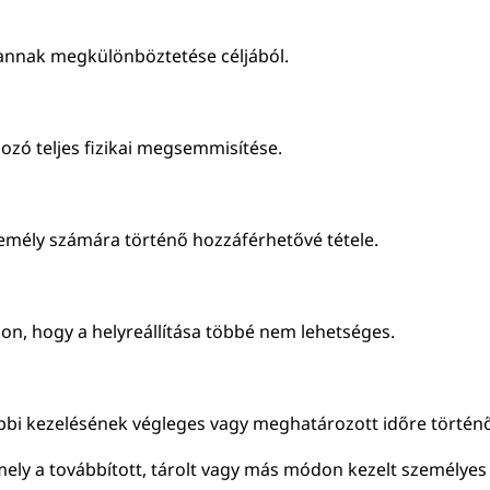
a annak megkülönböztetése céljából.
ozó teljes fizikai megsemmisítése.
mély számára történő hozzáférhetővé tétele.
don, hogy a helyreállítása többé nem lehetséges.
vábbi kezelésének végleges vagy meghatározott időre történő
mely a továbbított, tárolt vagy más módon kezelt személyes