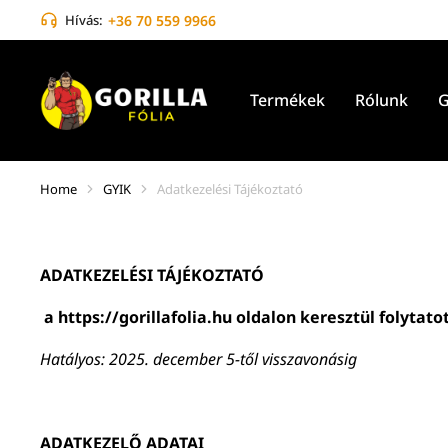
Hívás:
+36 70 559 9966
Termékek
Rólunk
G
Home
GYIK
Adatkezelési Tájékoztató
You are here:
ADATKEZELÉSI TÁJÉKOZTATÓ
a
https://gorillafolia.hu
oldalon keresztül folytat
Hatályos: 2025. december 5-től visszavonásig
ADATKEZELŐ ADATAI