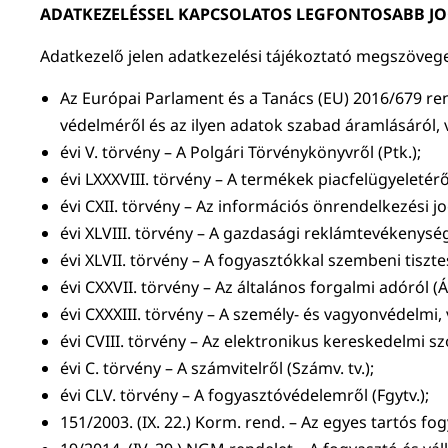
ADATKEZELÉSSEL KAPCSOLATOS LEGFONTOSABB J
Adatkezelő jelen adatkezelési tájékoztató megszövege
Az Európai Parlament és a Tanács (EU) 2016/679 ren
védelméről és az ilyen adatok szabad áramlásáról, 
évi V. törvény – A Polgári Törvénykönyvről (Ptk.);
évi LXXXVIII. törvény – A termékek piacfelügyeletéről
évi CXII. törvény – Az információs önrendelkezési jo
évi XLVIII. törvény – A gazdasági reklámtevékenység a
évi XLVII. törvény – A fogyasztókkal szembeni tiszte
évi CXXVII. törvény – Az általános forgalmi adóról (ÁF
évi CXXXIII. törvény – A személy- és vagyonvédelmi
évi CVIII. törvény – Az elektronikus kereskedelmi s
évi C. törvény – A számvitelről (Számv. tv.);
évi CLV. törvény – A fogyasztóvédelemről (Fgytv.);
151/2003. (IX. 22.) Korm. rend. – Az egyes tartós fo