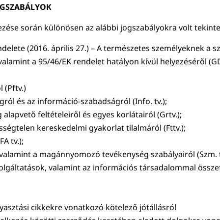
OGSZABÁLYOK
zése során különösen az alábbi jogszabályokra volt tekintet
delete (2016. április 27.) – A természetes személyeknek a 
valamint a 95/46/EK rendelet hatályon kívül helyezéséről (G
 (Pftv.)
gról és az információ-szabadságról (Info. tv.);
lapvető feltételeiről és egyes korlátairól (Grtv.);
sségtelen kereskedelmi gyakorlat tilalmáról (Fttv.);
A tv.);
, valamint a magánnyomozó tevékenység szabályairól (Szm. t
zolgáltatások, valamint az információs társadalommal összef
gyasztási cikkekre vonatkozó kötelező jótállásról