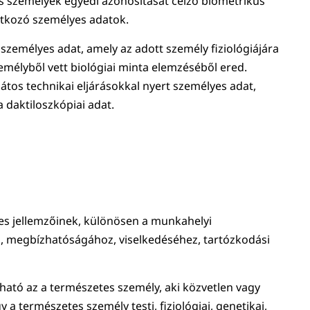
s személyek egyedi azonosítását célzó biometrikus
atkozó személyes adatok.
zemélyes adat, amely az adott személy fiziológiájára
mélyből vett biológiai minta elemzéséből ered.
ajátos technikai eljárásokkal nyert személyes adat,
 daktiloszkópiai adat.
es jellemzőinek, különösen a munkahelyi
z, megbízhatóságához, viselkedéséhez, tartózkodási
ató az a természetes személy, aki közvetlen vagy
 természetes személy testi, fiziológiai, genetikai,