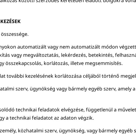
llalkozás közötti szerződés keretében eladott dolgokra vona
KEZÉSEK
k összessége.
yokon automatizált vagy nem automatizált módon végzett 
lakítás vagy megváltoztatás, lekérdezés, betekintés, felhasz
gy összekapcsolás, korlátozás, illetve megsemmisítés.
adat további kezelésének korlátozása céljából történő megjel
atalmi szerv, ügynökség vagy bármely egyéb szerv, amely a 
olódó technikai feladatok elvégzése, függetlenül a művele
gy a technikai feladatot az adaton végzik.
személy, közhatalmi szerv, ügynökség, vagy bármely egyéb 