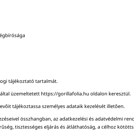
Cégbírósága
ogi tájékoztató tartalmát.
ltal üzemeltetett https://gorillafolia.hu oldalon keresztül.
vevőit tájékoztassa személyes adataik kezelését illetően.
ezéseivel összhangban, az adatkezelési és adatvédelmi rend
űség, tisztességes eljárás és átláthatóság, a célhoz kötöt