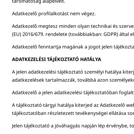
tárolhatóság alapelveit.
Adatkezelő profilalkotást nem végez.
Adatkezelő megtesz minden olyan technikai és szerve
(EU) 2016/679. rendelete (továbbiakban: GDPR) által e
Adatkezelő fenntartja magának a jogot jelen tájékozt
ADATKEZELÉSI TÁJÉKOZTATÓ HATÁLYA
A jelen adatkezelési tájékoztató személyi hatálya kite
adatkezelések tartalmazzák, továbbá azon személyekre
Adatkezelő a jelen adatkezelési tájékoztatóban fogla
A tájékoztató tárgyi hatálya kiterjed az Adatkezelő we
tájékoztatóban részletezett tevékenységei ellátása s
Jelen tájékoztató a jóváhagyás napján lép érvénybe, to